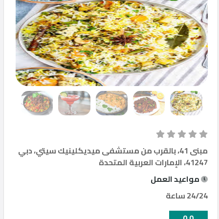
مطاعم
إتصل
بنا
المنتدى
مبنى 41، بالقرب من مستشفى ميديكلينيك سيتي، دبي
41247، الإمارات العربية المتحدة
©
Qfood.company
مواعيد العمل
2023
24/24 ساعة
0.0