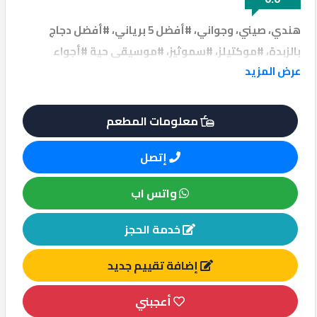
هندي، صيني، وجواني، #أفضل 5 برياني، #أفضل دجاج
بالزبدة، #موكتيلز، #سموثيز، #موسيقى حية #أجواء
عرض المزيد
لطيفة، #جلسة خارجية، #فريق عمل ودود
معلومات المطعم
إتصل
واتس اب
خدمة الحجز
إضافة تقييم جديد
أعجبني