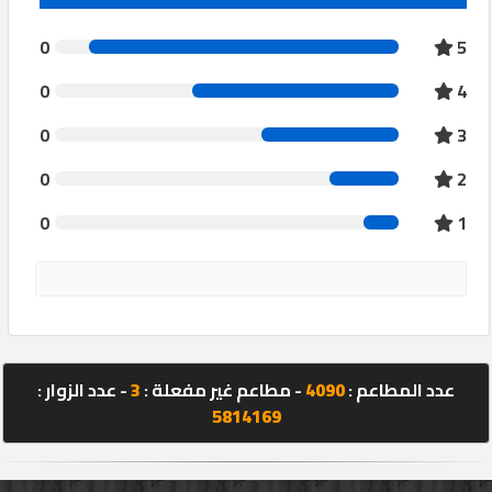
0
5
0
4
0
3
0
2
0
1
عدد المطاعم :
4090
- مطاعم غير مفعلة :
3
- عدد الزوار :
5814169