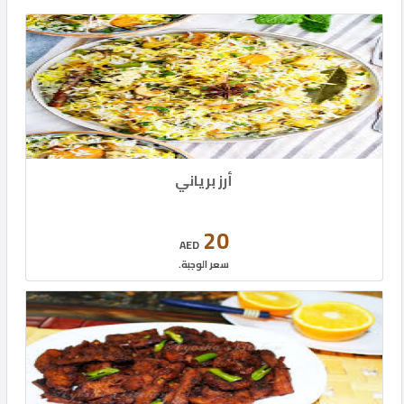
أرز برياني
20
AED
سعر الوجبة.