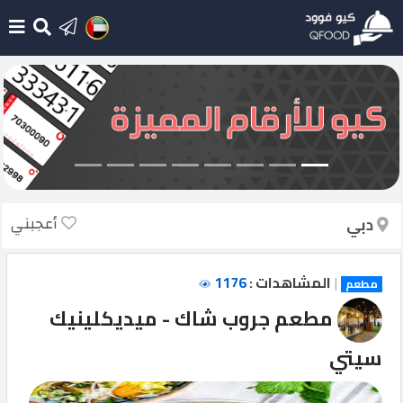
الرئيسية
أضف
مطعم
جديد
أعجبني
دبي
أحدث
الإضافات
|
المشاهدات :
1176
مطعم
تسجيل
مطعم جروب شاك - ميديكلينيك
الدخول
سيتي
English