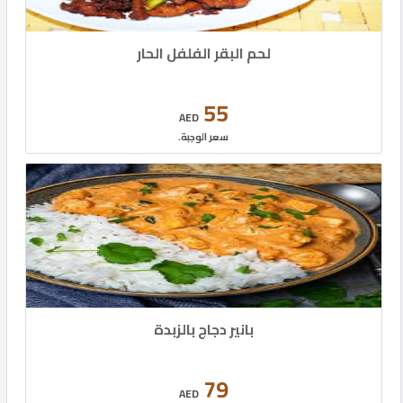
لحم البقر الفلفل الحار
55
AED
سعر الوجبة.
بانير دجاج بالزبدة
79
AED