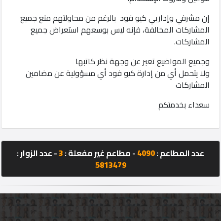
إن مشرفي وإداريي كيو فود بالرغم من محاولتهم منع جميع
المشاركات المخالفة، فإنه ليس بوسعهم استعراض جميع
مطاعم
المشاركات.
وجميع المواضيع تعبر عن وجهة نظر كاتبها
إتصل
ولا يتحمل أي من إدارة كيو فود أي مسؤولية عن مضامين
بنا
المشاركات
سعداء بخدمتكم
المنتدى
عدد المطاعم :
4090
- مطاعم غير مفعلة :
3
- عدد الزوار :
5813479
©
Qfood.company
2023