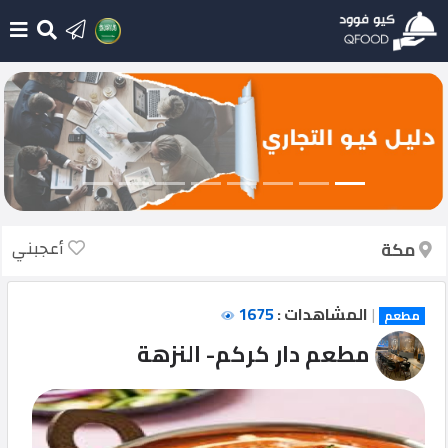
الرئيسية
أضف
مطعم
جديد
أعجبني
مكة
أحدث
الإضافات
|
المشاهدات :
1675
مطعم
تسجيل
مطعم دار كركم- النزهة
الدخول
English