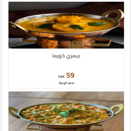
جبمري كورما
59
SAR
سعر الوجبة.