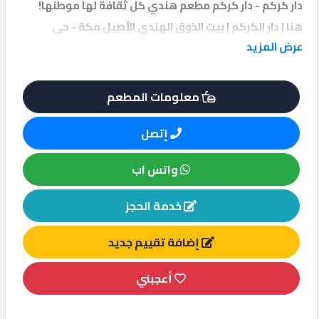
دار كركم - دار كركم مطعم هندي كل ثقافة لها موطنها!
هنا | دار الكركم | بيت الذوق الهندي الأصيل مكة - حي
عرض المزيد
النزهة ساعات العمل من الساعة 1 ظهراً - 1 صباحاً القائمة
والأوامر 7088 الرضوة - النزهة, مكة, المملكة العربية
السعودية 24221 - 2278
معلومات المطعم
إتصل
واتس اب
خدمة الحجز
إضافة تقييم جديد
أعجبني