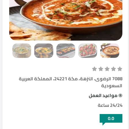
مطاعم
إتصل
بنا
المنتدى
7088 الرضوى، النزهة، مكة 24221، المملكة العربية
السعودية
مواعيد العمل
©
Qfood.company
24/24 ساعة
2023
0.0