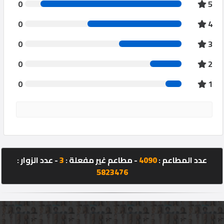
0
5
0
4
0
3
0
2
0
1
عدد المطاعم :
4090
- مطاعم غير مفعلة :
3
- عدد الزوار :
5823476