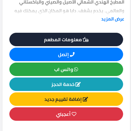
المطبخ الهندي الشمالي الأصيل والصيني والباكستاني
والعالمي. يخدم بشغف. دابا هو المكان الذي يمكنك فيه
عرض المزيد
الحصول على النكهات الترابية واللذيذة مع أجواء مريحة.
معلومات المطعم
إتصل
واتس اب
خدمة الحجز
إضافة تقييم جديد
أعجبني