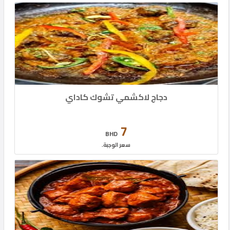
دجاج لاكشمي تشوك كاداي
7
BHD
سعر الوجبة.