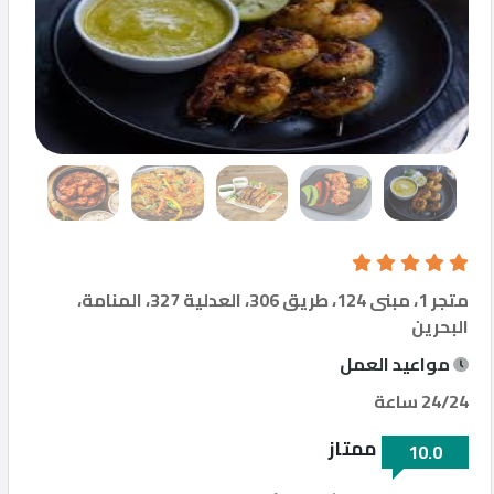
مطاعم
إتصل
بنا
المنتدى
متجر 1، مبنى 124، طريق 306، العدلية 327، المنامة،
البحرين
مواعيد العمل
©
Qfood.company
24/24 ساعة
2023
ممتاز
10.0