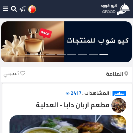
الرئيسية
أضف
مطعم
جديد
أعجبني
المنامة
أحدث
الإضافات
|
المشاهدات :
2417
مطعم
تسجيل
مطعم اربان دابا - العدلية
الدخول
English